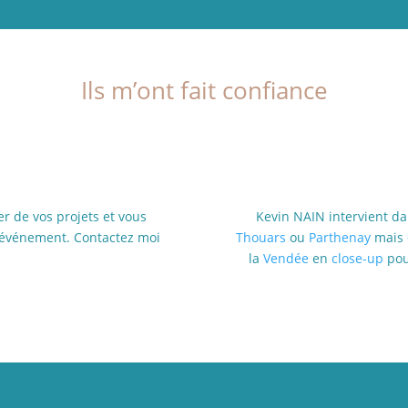
Ils m’ont fait confiance
er de vos projets et vous
Kevin NAIN intervient da
e événement. Contactez moi
Thouars
ou
Parthenay
mais 
la
Vendée
en
close-up
po