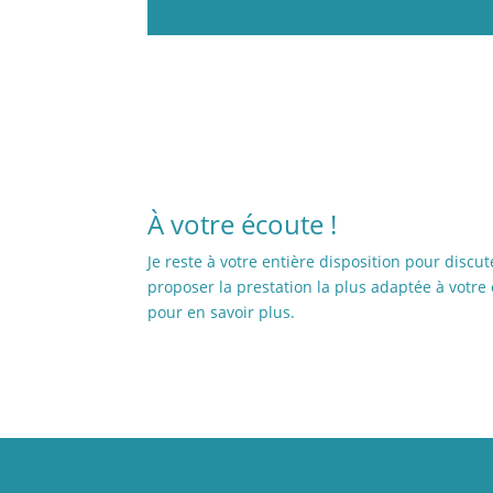
l
a
i
s
s
e
r
c
À votre écoute !
e
c
Je reste à votre entière disposition pour discut
h
proposer la prestation la plus adaptée à votr
a
pour en savoir plus.
m
p
v
i
d
e
.