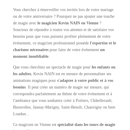
Vous cherchez à émerveiller vos invités lors de votre mariage
ou de votre anniversaire ? Pourquoi ne pas ajouter une touche
de magie avec
le
m
agicien
Kevin NAIN en Vienne
?
Soucieux de répondre à toutes vos attentes et de satisfaire vos
besoins pour que vous puissiez profiter pleinement de votre
événement, ce magicien professionnel possède
l'expertise et le
charisme nécessaires
pour faire de votre événement
un
moment inoubliable
.
Que vous cherchiez un spectacle de magie pour
les enfants ou
les adultes
,
Kevin NAIN
est en mesure de personnaliser s
es
animations magiques
pour
s'adapter à votre public et à vos
besoins
. Il peut créer un
numéro
de magie sur mesure, qui
correspondra parfaitement au thème de votre événement et à
l'ambiance que vous souhaitez créer
à Poitiers, Châtellerault,
Buxerolles, Jaunay-Marigny, Saint-Benoît, Chauvigny ou bien
Loudun..
.
Ce magicien en Vienne est
spécialisé dans les tours de magie